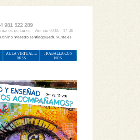
4 981 522 289
manos de Lunes - Viernes 08:00 - 14:00
AULA VIRTUAL E
TRABALLA CON
RRSS
NÓS